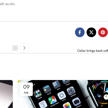
it iaculis.
Collar brings back cof
09
ก.ย.