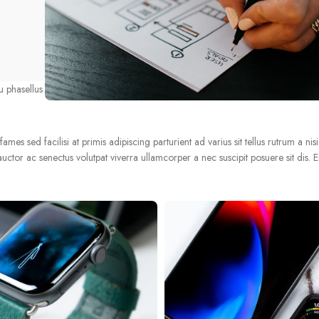
u phasellus
es sed facilisi at primis adipiscing parturient ad varius sit tellus rutrum a nis
uctor ac senectus volutpat viverra ullamcorper a nec suscipit posuere sit dis. En