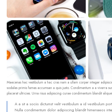
Maecenas hac vestibulum a hac cras nam a ullam corper integer adipiscin
sodales primis fames accumsan a quis justo. Condimentum a a viverra su
placerat ultricies. Urna risus adipiscing curae condimentum blandit alique
A a sit a sociis dictumst velit vestibulum a id vestibulum p
Nulla condimentum dolor adipiscing blandit himenaeos inte