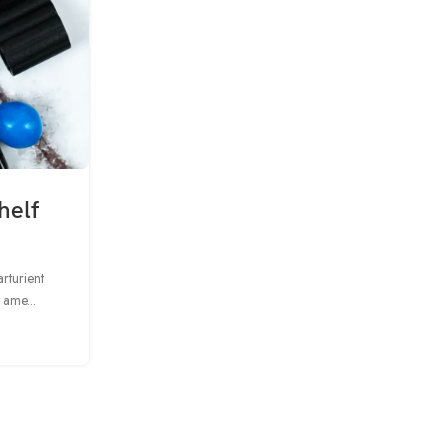
INSPIRATION
helf
Minimalist Japanese-inspired
0
Posted by
Admin
arturient
A taciti cras scelerisque scelerisque gravida natoque 
 ame...
turpis primis adipiscing faucibus scelerisque adip
CONTINUE READING