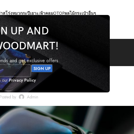
้าสโร่ง
หมวกกะปีเยาะ/ผ้าคลุม
OTOP
ผลไม้
กระเป๋า
อื่นๆ
GN UP AND
Blog
WOODMART!
rends and get exclusive offers
INSPIRATION
h our
Privacy Policy
or design inspiration
Posted by
Admin