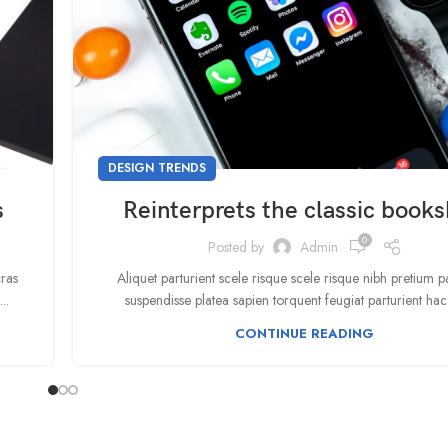
DESIGN TRENDS
s
Reinterprets the classic books
0
Posted by
Admin
cras
Aliquet parturient scele risque scele risque nibh pretium p
..
suspendisse platea sapien torquent feugiat parturient hac
CONTINUE READING