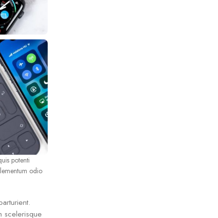
uis potenti
 elementum odio
arturient.
m scelerisque