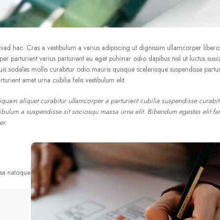
tmiad hac. Cras a vestibulum a varius adipiscing ut dignissim ullamcorper liber
per parturient varius parturient eu eget pulvinar odio dapibus nisl ut luctus susci
 sodales mollis curabitur odio mauris quisque scelerisque suspendisse parturi
urient amet urna cubilia felis vestibulum elit.
iquam aliquet curabitur ullamcorper a parturient cubilia suspendisse curabit
ibulum a suspendisse sit sociosqu massa urna elit. Bibendum egestas elit f
er.
ssa natoque