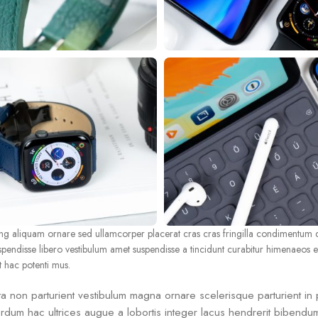
g aliquam ornare sed ullamcorper placerat cras cras fringilla condimentum q
spendisse libero vestibulum amet suspendisse a tincidunt curabitur himenaeos
t hac potenti mus.
orta non parturient vestibulum magna ornare scelerisque parturient in p
rdum hac ultrices augue a lobortis integer lacus hendrerit bibendu