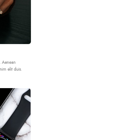
i. Aenean
im elit duis.