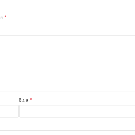
*
าย
*
อีเมล