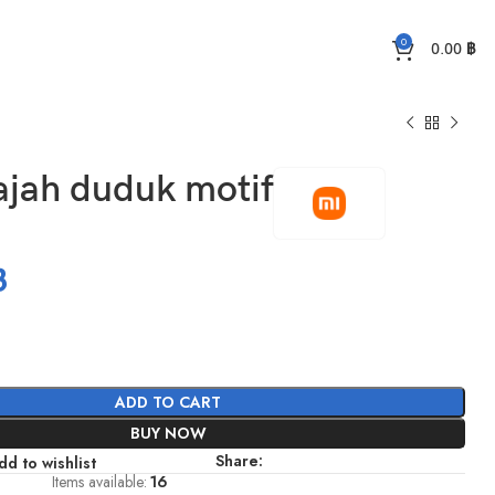
0
0.00
฿
ajah duduk motif
฿
ADD TO CART
BUY NOW
Share:
dd to wishlist
Items available:
16