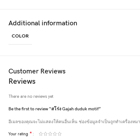
Rated for drops up to 6 feet, these cases include additional internal sho
phone. A series of ribs surround the phone and are specifically designed
Additional information
during an impact. We even leave room for you to apply a screen protector
Questions & Answers
COLOR
Customer Reviews
Reviews
There are no reviews yet.
Be the first to review “สโร่ง Gajah duduk motif”
อีเมลของคุณจะไม่แสดงให้คนอื่นเห็น
ช่องข้อมูลจำเป็นถูกทำเครื่องหม
*
Your rating