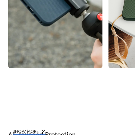
SHOW MORE
All-rounded Protection