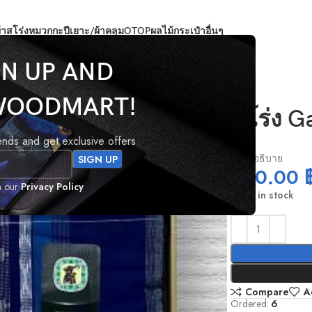
้าสโร่ง
หมวกกะปีเยาะ/ผ้าคลุม
OTOP
ผลไม้
กระเป๋า
อื่นๆ
GN UP AND
WOODMART!
สโร่ง G
rends and get exclusive offers
ใส่คำอธิบาย
250.00
h our
Privacy Policy
16 in stock
Compare
A
Ordered:
6