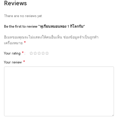
Reviews
There are no reviews yet.
Be the first to review “ทุเรียนหมอนทอง 1 กิโลกรัม”
อีเมลของคุณจะไม่แสดงให้คนอื่นเห็น
ช่องข้อมูลจำเป็นถูกทำ
*
เครื่องหมาย
*
Your rating
*
Your review
All-rounded Protection
Rated for drops up to 6 feet, these cases include additional internal
shock-absorbing geometry to protect your phone. A series of ribs
surround the phone and are specifically designed to direct force away
from the device during an impact. We even leave room for you to apply
a screen protector, giving you that extra comfort.
Questions & Answers