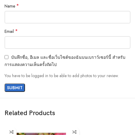
*
Name
*
Email
Materials
บันทึกชื่อ, อีเมล และชื่อเว็บไซต์ของฉันบนเบราว์เซอร์นี้ สำหรับ
We’ve been working on perfecting bioplastics that feel good, wear well,
การแสดงความเห็นครั้งถัดไป
and compost when you’re finished using them as a phone case. You’ll
find the same great material in our iPhone Bio Case.
You have to be logged in to be able to add photos to your review.
Our bioplastic is verified to meet U.S. (ASTM D6400-04) and E.U.
(EN13432) standards for compostability. It means you can toss your case
in the city compost bin when you upgrade your phone.
Related Products
Brooklyn Simmons
BARONE LLC