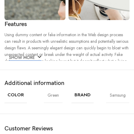
Features
Using dummy content or fake information in the Web design process
can result in products with unrealistic assumptions and potentially serious
design flaws. A seemingly elegant design can quickly begin to bloat with
unexpected content or break under the weight of actual activity. Fake
SHOW MORE
data can ensure a nice looking layout but it doesn’t reflect what a living,
breathing application must endure.
Additional information
Ecology
Creativity
Materials
COLOR
BRAND
Green
Samsung
Chargers
MagSafe
Power & Cables
Customer Reviews