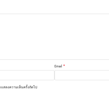
means you can toss your case in the c
Brooklyn Simmons
BARONE LLC
*
Email
การแสดงความเห็นครั้งถัดไป