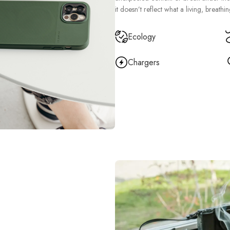
it doesn’t reflect what a living, breath
Ecology
Chargers