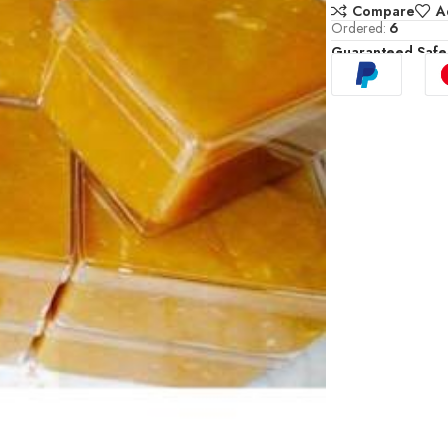
Compare
A
Ordered:
6
Guaranteed Safe