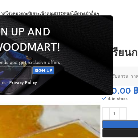
้าสโร่ง
หมวกกะปีเยาะ/ผ้าคลุม
OTOP
ผลไม้
กระเป๋า
อื่นๆ
GN UP AND
WOODMART!
ทุเรียน
rends and get exclusive offers
ทุเรียนกวน ร
h our
Privacy Policy
100.00
4 in stock