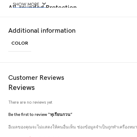
SHOW MORE
All-rounded Protection
Rated for drops up to 6 feet, these cases include additional internal sho
phone. A series of ribs surround the phone and are specifically designed
Additional information
during an impact. We even leave room for you to apply a screen protector
Questions & Answers
COLOR
Customer Reviews
Reviews
There are no reviews yet.
Be the first to review “ทุเรียนกวน”
อีเมลของคุณจะไม่แสดงให้คนอื่นเห็น
ช่องข้อมูลจำเป็นถูกทำเครื่องหม