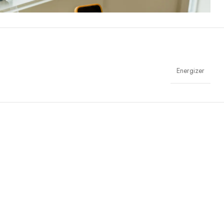
Energizer
lastics that feel good, wear well, and compost when you’re finished
d the same great material in our iPhone Bio Case.
. (ASTM D6400-04) and E.U. (EN13432) standards for compostability. It