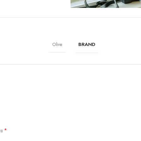
ck-absorbing geometry to protect your
 to direct force away from the device
, giving you that extra comfort.
BRAND
Olive
Materials
We’ve been working on perfecting biop
using them as a phone case. You’ll fin
*
าย
Our bioplastic is verified to meet U.S