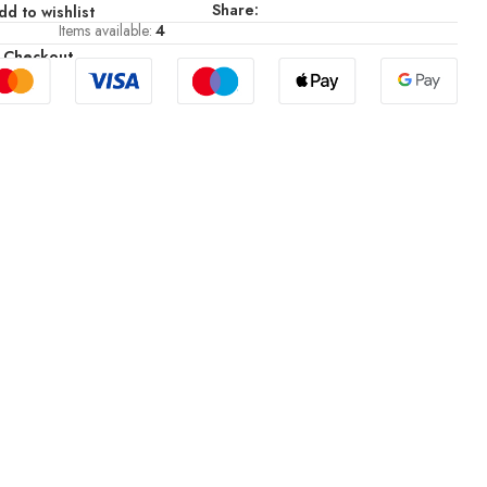
Share:
dd to wishlist
Items available:
4
 Checkout